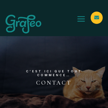
a

C’EST ICI QUE TOUT
COMMENCE…
CONTACT